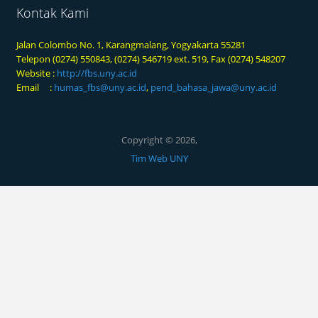
Kontak Kami
Jalan Colombo No. 1, Karangmalang, Yogyakarta 55281
Telepon (0274) 550843, (0274) 546719 ext. 519, Fax (0274) 548207
Website :
http://fbs.uny.ac.id
Email :
humas_fbs@uny.ac.id
,
pend_bahasa_jawa@uny.ac.id
Copyright © 2026,
Tim Web UNY