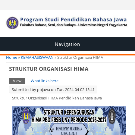
Navigation
You are here
Home
»
KEMAHASISWAAN
» Struktur Organisasi HIMA
STRUKTUR ORGANISASI HIMA
Primary tabs
View
(active tab)
What links here
Submitted by
pbjawa
on Tue, 2024-04-02 15:41
Struktur Organisasi HIMA Pendidikan Bahasa Jawa