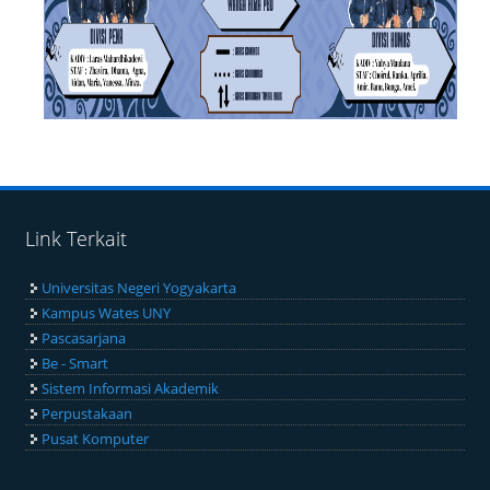
Link Terkait
Universitas Negeri Yogyakarta
Kampus Wates UNY
Pascasarjana
Be - Smart
Sistem Informasi Akademik
Perpustakaan
Pusat Komputer